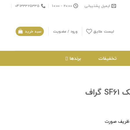
ایمیل پشتیبانی
20:00 - 10:00
04133325335
لیست علایق
ورود / عضویت
سبد خرید
تخفیفات
برندها
راف
ی ظریف صورت