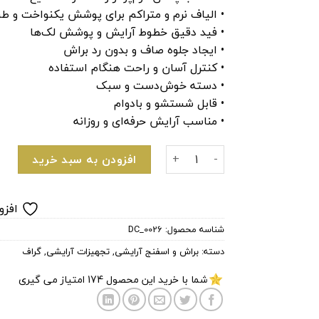
• الیاف نرم و متراکم برای پوشش یکنواخت و ط
• فید دقیق خطوط آرایش و پوشش لک‌ها
• ایجاد جلوه صاف و بدون رد براش
• کنترل آسان و راحت هنگام استفاده
• دسته خوش‌دست و سبک
• قابل شستشو و بادوام
• مناسب آرایش حرفه‌ای و روزانه
قلم موی فون زنی سایز کوچک SF61 گراف عدد
افزودن به سبد خرید
افزو
شناسه محصول:
DC_0026
دسته:
براش و اسفنج آرایشی
,
تجهیزات آرایشی
,
گراف
شما با خرید این محصول
174
امتیاز می گیری