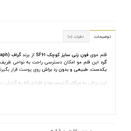
توضیحات
نظرات (0)
قلم موی
فون زنی سایز کوچک SF61
از برند
گراف (Graph)
گرد
این قلم مو امکان دسترسی راحت به نواحی ظریف صو
یکدست، طبیعی و بدون رد براش
روی پوست قرار بگیرند. SF61 انتخاب ایده‌آل برای آرایش حرفه‌ای و پوشش دقیق پ
این براش به میکاپ‌آرتیست‌ها و افرادی که به آرایش دق
کاربرد قلم موی فون زنی SF61
قلم موی فون زنی سایز کوچک برای پخش و فید دقیق کر
• پخش کرم‌پودر زیر چشم و اطراف بینی
• فید خطوط آرایش روی گونه و فک