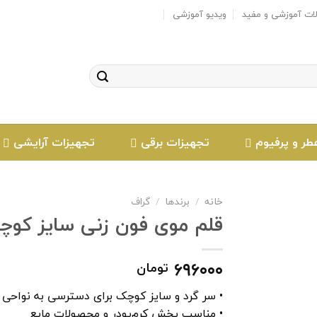
لات آموزشی و مفید
ویدیو آموزشی
طر و پرفیوم
تجهیزات برقی
تجهیزات آرایشی
خانه
/
برندها
/
گراف
قلم موی فون زنی سایز کوچک SF61 گ
افزودن
۶۹۶۰۰۰
تومان
به
علاقه
• سر گرد و سایز کوچک برای دسترسی به نواح
مندی
• مناسب پخش کرم‌پودر و محصولات مایع
ها