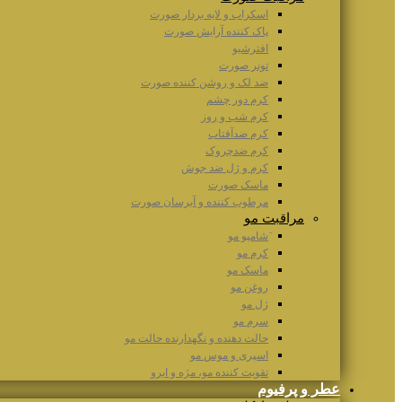
اسکراب و لایه بردار صورت
پاک کننده آرایش صورت
افترشیو
تونر صورت
ضد لک و روشن کننده صورت
کرم دور چشم
کرم شب و روز
کرم ضدآفتاب
کرم ضدچروک
کرم و ژل ضد جوش
ماسک صورت
مرطوب کننده و آبرسان صورت
مراقبت مو
َشامپو مو
کرم مو
ماسک مو
روغن مو
ژل مو
سرم مو
حالت دهنده و نگهدارنده حالت مو
اسپری و موس مو
تقویت کننده مو، مژه و ابرو
عطر و پرفیوم