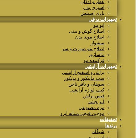
عطر و ادکلن
اسپری بدن
بادی اسپلش
تجهیزات برقی
اتو مو
اصلاح گوش و بینی
اصلاح موی بدن
سشوار
اصلاح مو صورت و سر
ماساژور
فرکننده مو
تجهیزات آرایشی
براش و اسفنج آرایشی
ست مانیکور و پدیکور
سوهان و بافر ناخن
کیف لوازم آرایشی
فیس براش
لنز چشم
مژه مصنوعی
موچین،قیچی،شانه ابرو
تخفیفات
برندها
شیگلم
اوردینری