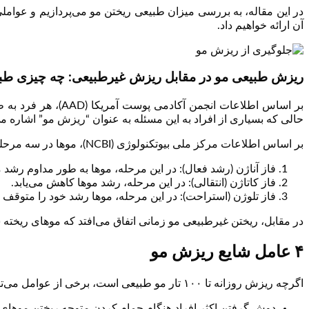
در این مقاله، به بررسی میزان طبیعی ریختن مو می‌پردازیم و عوام
آن ارائه خواهیم داد.
ریزش طبیعی مو در مقابل ریزش غیرطبیعی: چه چیزی ط
حالی که بسیاری از افراد به این مسئله به عنوان “ریزش مو” اشاره
بر اساس اطلاعات مرکز ملی بیوتکنولوژی (NCBI)، موها در سه مرحله رشد می‌کنند:
فاز آناژن (رشد فعال): در این مرحله، موها به طور مداوم رشد م
فاز کاتاژن (انتقالی): در این مرحله، رشد موها کاهش می‌یابد.
فاز تلوژن (استراحت): در این مرحله، موها رشد خود را متوقف می
در مقابل، ریختن غیرطبیعی مو زمانی اتفاق می‌افتد که موهای ریخته
۴ عامل شایع ریزش مو
اگرچه ریزش روزانه تا ۱۰۰ تار مو طبیعی است، برخی از عوامل می‌توانند باعث افزایش ریزش شوند یا آن را بیشتر به نظر برسانند:
دوش گرفتن اکثر افراد هنگام حمام کردن متوجه ریختن موهای خو