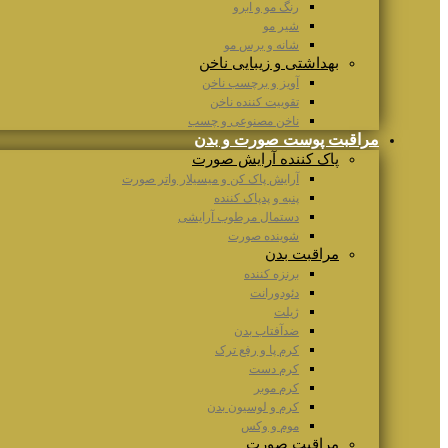
رنگ مو و ابرو
شیر مو
شانه و برس مو
بهداشتی و زیبایی ناخن
آویز و برچسب ناخن
تقوییت کننده ناخن
ناخن مصنوعی و چسب
مراقبت پوست صورت و بدن
پاک کننده آرایش صورت
آرایش پاک کن و میسیلار واتر صورت
پنبه و پدپاک کننده
دستمال مرطوب آرایشی
شوینده صورت
مراقبت بدن
برنزه کننده
دئودورانت
ژیلت
ضدآفتاب بدن
کرم پا و رفع ترک
کرم دست
کرم موبر
کرم و لوسیون بدن
موم و وکس
مراقبت صورت