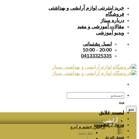
Skip
خرید اینترنتی لوازم آرایشی و بهداشتی
to
فروشگاه
content
درباره میناژ
مقالات آموزشی و مفید
ویدیو آموزشی
ایمیل پشتیبانی
20:00 - 10:00
04133325335
جستجو
برای:
منو
لیست علایق
آرایشی
ورود / عضویت
آرایش چشم و ابرو
خط چشم
سبد خرید
ریمل