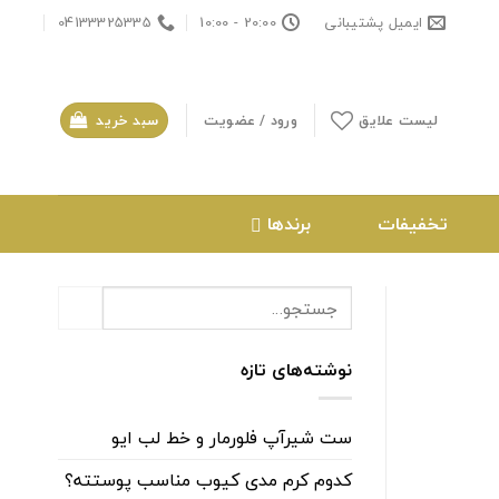
ایمیل پشتیبانی
20:00 - 10:00
04133325335
لیست علایق
ورود / عضویت
سبد خرید
تخفیفات
برندها
نوشته‌های تازه
ست شیرآپ فلورمار و خط لب ایو
کدوم کرم مدی کیوب مناسب پوستته؟