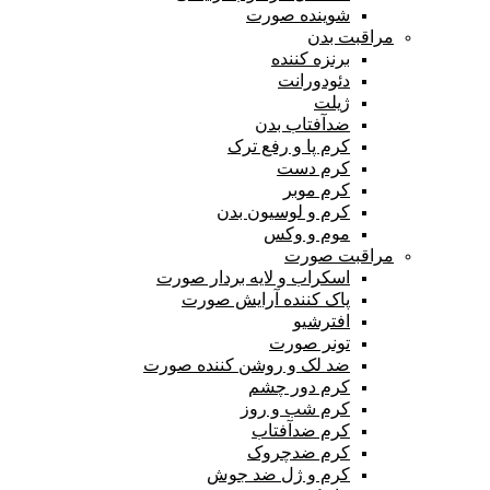
شوینده صورت
مراقبت بدن
برنزه کننده
دئودورانت
ژیلت
ضدآفتاب بدن
کرم پا و رفع ترک
کرم دست
کرم موبر
کرم و لوسیون بدن
موم و وکس
مراقبت صورت
اسکراب و لایه بردار صورت
پاک کننده آرایش صورت
افترشیو
تونر صورت
ضد لک و روشن کننده صورت
کرم دور چشم
کرم شب و روز
کرم ضدآفتاب
کرم ضدچروک
کرم و ژل ضد جوش