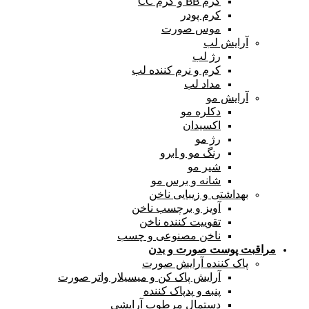
کرم BB و کرم CC
کرم پودر
موس صورت
آرایش لب
رژ لب
کرم و نرم کننده لب
مداد لب
آرایش مو
دکلره مو
اکسیدان
رژ مو
رنگ مو و ابرو
شیر مو
شانه و برس مو
بهداشتی و زیبایی ناخن
آویز و برچسب ناخن
تقوییت کننده ناخن
ناخن مصنوعی و چسب
مراقبت پوست صورت و بدن
پاک کننده آرایش صورت
آرایش پاک کن و میسیلار واتر صورت
پنبه و پدپاک کننده
دستمال مرطوب آرایشی