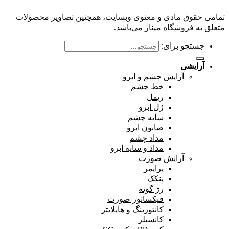
تمامی حقوق مادی و معنوی وبسایت، همچنین تصاویر محصولات
متعلق به فروشگاه میناژ می‌باشد.
جستجو برای:
آرایشی
آرایش چشم و ابرو
خط چشم
ریمل
ژل ابرو
سایه چشم
صابون ابرو
مداد چشم
مداد و سایه ابرو
آرایش صورت
پرایمر
پنکک
رژ گونه
فیکساتور صورت
کانتورینگ و هایلایتر
کانسیلر