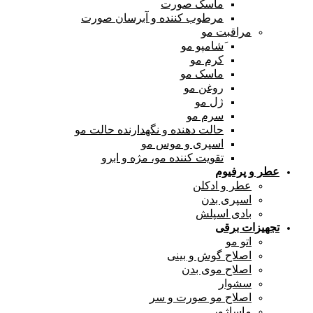
ماسک صورت
مرطوب کننده و آبرسان صورت
مراقبت مو
َشامپو مو
کرم مو
ماسک مو
روغن مو
ژل مو
سرم مو
حالت دهنده و نگهدارنده حالت مو
اسپری و موس مو
تقویت کننده مو، مژه و ابرو
عطر و پرفیوم
عطر و ادکلن
اسپری بدن
بادی اسپلش
تجهیزات برقی
اتو مو
اصلاح گوش و بینی
اصلاح موی بدن
سشوار
اصلاح مو صورت و سر
ماساژور