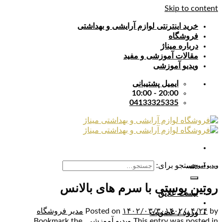
Skip to content
خرید اینترنتی لوازم آرایشی و بهداشتی
فروشگاه
درباره میناژ
مقالات آموزشی و مفید
ویدیو آموزشی
ایمیل پشتیبانی
20:00 - 10:00
04133325335
جستجو برای:
ویدیو آموزشی
روتین پوستی با سرم های بالانس
لیست علایق
by
۱۴۰۲/۰۴/۲۴
۱۴۰۲/۰۳/۳۰
Posted on
مدیر فروشگاه
ورود / عضویت
This entry was posted in
ویدیو آموزشی
. Bookmark the