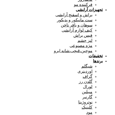
فرکننده مو
تجهیزات آرایشی
براش و اسفنج آرایشی
ست مانیکور و پدیکور
سوهان و بافر ناخن
کیف لوازم آرایشی
فیس براش
لنز چشم
مژه مصنوعی
موچین،قیچی،شانه ابرو
تخفیفات
برندها
شیگلم
اوردینری
گراف
گلدن رز
لورال
میبلین
گارنیر
نوتروژینا
کلینیک
مود