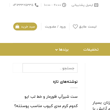
ایمیل پشتیبانی
20:00 - 10:00
04133325335
لیست علایق
ورود / عضویت
سبد خرید
تخفیفات
برندها
نوشته‌های تازه
ست شیرآپ فلورمار و خط لب ایو
نان بسیار
کدوم کرم مدی کیوب مناسب پوستته؟
 آرایش یا