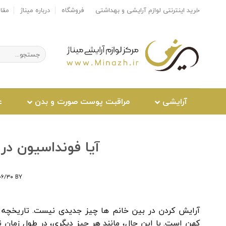
Ski
خرید اینترنتی لوازم آرایشی و بهداشتی
فروشگاه
درباره میناژ
مقا
t
conten
جستجو
برای:
آرایشی
مراقبت پوست صورت و بدن
ع
آیا فونداسیون د
۰۶/۳۰
BY
آرایش کردن در بین خانم ها چیز جدیدی نیست. تاریخچه اس
کهن است. با این حال، مانند هر چیز دیگری، در طول زمان ن