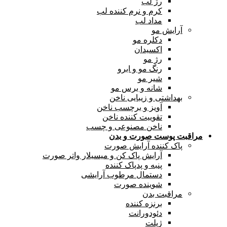
رژ لب
کرم و نرم کننده لب
مداد لب
آرایش مو
دکلره مو
اکسیدان
رژ مو
رنگ مو و ابرو
شیر مو
شانه و برس مو
بهداشتی و زیبایی ناخن
آویز و برچسب ناخن
تقوییت کننده ناخن
ناخن مصنوعی و چسب
مراقبت پوست صورت و بدن
پاک کننده آرایش صورت
آرایش پاک کن و میسیلار واتر صورت
پنبه و پدپاک کننده
دستمال مرطوب آرایشی
شوینده صورت
مراقبت بدن
برنزه کننده
دئودورانت
ژیلت