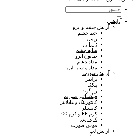
جستجو
برای:
آرایشی
آرایش چشم و ابرو
خط چشم
ریمل
ژل ابرو
سایه چشم
صابون ابرو
مداد چشم
مداد و سایه ابرو
آرایش صورت
پرایمر
پنکک
رژ گونه
فیکساتور صورت
کانتورینگ و هایلایتر
کانسیلر
کرم BB و کرم CC
کرم پودر
موس صورت
آرایش لب