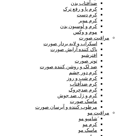
ضدآفتاب بدن
کرم پا و رفع ترک
کرم دست
کرم موبر
کرم و لوسیون بدن
موم و وکس
مراقبت صورت
اسکراب و لایه بردار صورت
پاک کننده آرایش صورت
افترشیو
تونر صورت
ضد لک و روشن کننده صورت
کرم دور چشم
کرم شب و روز
کرم ضدآفتاب
کرم ضدچروک
کرم و ژل ضد جوش
ماسک صورت
مرطوب کننده و آبرسان صورت
مراقبت مو
َشامپو مو
کرم مو
ماسک مو
روغن مو