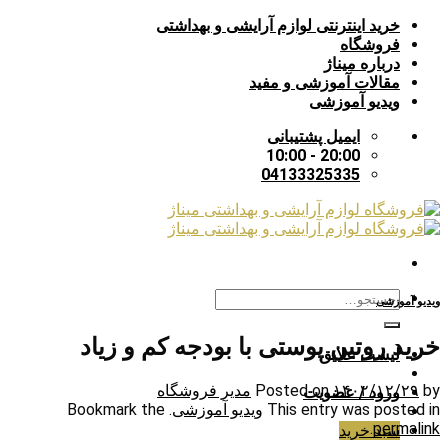
Skip
خرید اینترنتی لوازم آرایشی و بهداشتی
to
فروشگاه
content
درباره میناژ
مقالات آموزشی و مفید
ویدیو آموزشی
ایمیل پشتیبانی
20:00 - 10:00
04133325335
جستجو
ویدیو آموزشی
برای:
خرید روتین پوستی با بودجه کم و زیاد
لیست علایق
by
۱۴۰۲/۱۲/۲۹
Posted on
مدیر فروشگاه
ورود / عضویت
This entry was posted in
ویدیو آموزشی
. Bookmark the
.
permalink
سبد خرید