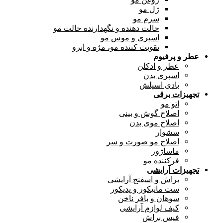
ژل مو
سرم مو
حالت دهنده و نگهدارنده حالت مو
اسپری و موس مو
تقویت کننده مو، مژه و ابرو
عطر و پرفیوم
عطر و ادکلن
اسپری بدن
بادی اسپلش
تجهیزات برقی
اتو مو
اصلاح گوش و بینی
اصلاح موی بدن
سشوار
اصلاح مو صورت و سر
ماساژور
فرکننده مو
تجهیزات آرایشی
براش و اسفنج آرایشی
ست مانیکور و پدیکور
سوهان و بافر ناخن
کیف لوازم آرایشی
فیس براش