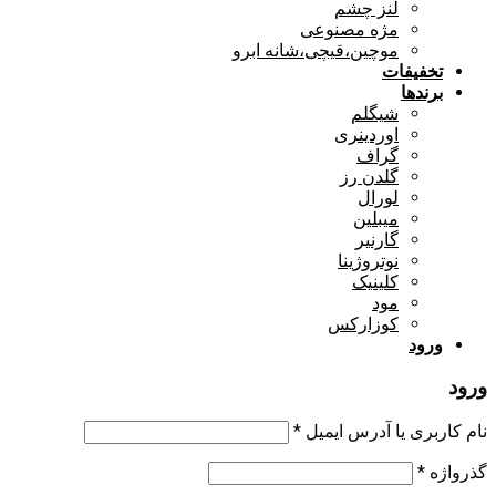
لنز چشم
مژه مصنوعی
موچین،قیچی،شانه ابرو
تخفیفات
برندها
شیگلم
اوردینری
گراف
گلدن رز
لورال
میبلین
گارنیر
نوتروژینا
کلینیک
مود
کوزارکس
ورود
ورود
نام کاربری یا آدرس ایمیل
*
گذرواژه
*