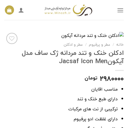
Ski
t
conten
خانه
عطر و پرفیوم
عطر و ادکلن
/
/
ادکلن خنک و تند مردانه ژک ساف مدل
آیکونJacsaf Icon Men
افزودن
به
علاقه
مندی
۲۹۸۰۰۰۰
تومان
ها
مناسب اقایان
دارای طبع خنک و تند
ترکیبی از نت های مرکبات
دارای غلظت ادو پرفیوم