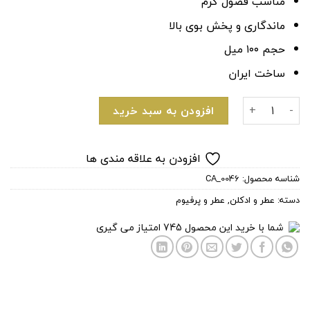
مناسب فصول گرم
ماندگاری و پخش بوی بالا
حجم ۱۰۰ میل
ساخت ایران
ادکلن خنک و تند مردانه ژک ساف مدل آیکونJacsaf Icon Men عدد
افزودن به سبد خرید
افزودن به علاقه مندی ها
شناسه محصول:
CA_0046
دسته:
عطر و ادکلن
,
عطر و پرفیوم
شما با خرید این محصول
745
امتیاز می گیری